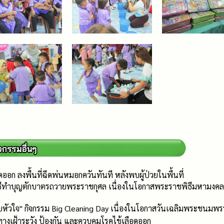
อก ลงพื้นที่ฉีดพ่นหมอกควันทันที หลังพบผู้ป่วยในพื้นที่
 พิธีทำบุญตักบาตรถวายพระราชกุศล เนื่องในโอกาสพระราชพิธีมหามง
หัวใจ" กิจกรรม Big Cleaning Day เนื่องในโอกาสวันเฉลิมพระชนมพรร
เฝ้าระวัง ป้องกัน และควบคุมโรคไข้เลือดออก